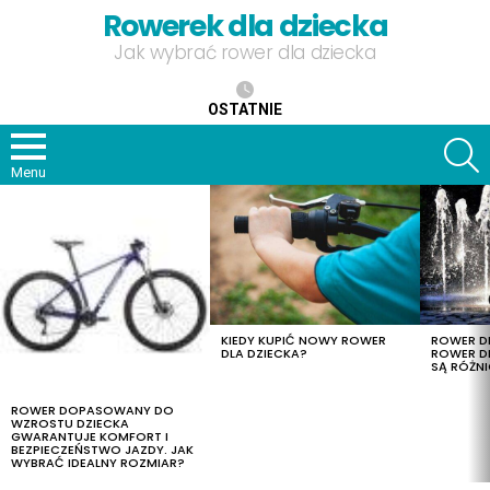
Rowerek dla dziecka
Jak wybrać rower dla dziecka
OSTATNIE
S
Menu
OSTATNIE
TREŚCI
KIEDY KUPIĆ NOWY ROWER
ROWER DL
DLA DZIECKA?
ROWER DL
SĄ RÓŻNI
ROWER DOPASOWANY DO
WZROSTU DZIECKA
GWARANTUJE KOMFORT I
BEZPIECZEŃSTWO JAZDY. JAK
WYBRAĆ IDEALNY ROZMIAR?