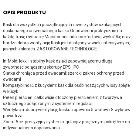
OPIS PRODUKTU
Kask dla wszystkich początkujących rowerzystów szukających
doskonałego uniwersalnego kasku.Odpowiedni praktycznie na
każdą trasę i sytuację.Macator posiada komfortową wyściółkę oraz
bardzo dobrą wentylację.Kask jest dostępny w wielu intensywnych,
jasnych kolorach. ZASTOSOWANE TECHNOLOGIE:
In-Mold: lekki i stabilny kask dzięki zapewniającemu długą
żywotność połączeniu skorupy EPS i PC
Siatka chroniąca przed owadami: szeroki zakres ochrony przed
owadami
Kompatybilność z kucykiem: kask dla osób noszących włosy spięte
w kucyk
Pełen pierścień: całkowicie otoczony pierścieniem z tworzywa
sztucznego połączonym z systemem regulacji
Wentylacja: dobrą wentylację kasku zapewnia 5 wlotów i 8 wylotów
powietrza
Zoom Ace: precyzyjny system regulacji z poręcznym pokrętłem do
indywidualnego dopasowania