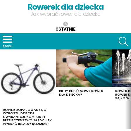
Rowerek dla dziecka
Jak wybrać rower dla dziecka
OSTATNIE
S
Menu
OSTATNIE
TREŚCI
KIEDY KUPIĆ NOWY ROWER
ROWER DL
DLA DZIECKA?
ROWER DL
SĄ RÓŻNI
ROWER DOPASOWANY DO
WZROSTU DZIECKA
GWARANTUJE KOMFORT I
BEZPIECZEŃSTWO JAZDY. JAK
WYBRAĆ IDEALNY ROZMIAR?