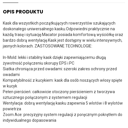
OPIS PRODUKTU
Kask dla wszystkich początkujących rowerzystów szukających
doskonałego uniwersalnego kasku.Odpowiedni praktycznie na
każdą trasę i sytuację.Macator posiada komfortową wyściółkę oraz
bardzo dobrą wentylację.Kask jest dostępny w wielu intensywnych,
jasnych kolorach. ZASTOSOWANE TECHNOLOGIE:
In-Mold: lekki i stabilny kask dzięki zapewniającemu długą
żywotność połączeniu skorupy EPS i PC
Siatka chroniąca przed owadami: szeroki zakres ochrony przed
owadami
Kompatybilność z kucykiem: kask dla osób noszących włosy spięte
w kucyk
Pełen pierścień: całkowicie otoczony pierścieniem z tworzywa
sztucznego połączonym z systemem regulacji
Wentylacja: dobrą wentylację kasku zapewnia 5 wlotów i 8 wylotów
powietrza
Zoom Ace: precyzyjny system regulacji z poręcznym pokrętłem do
indywidualnego dopasowania