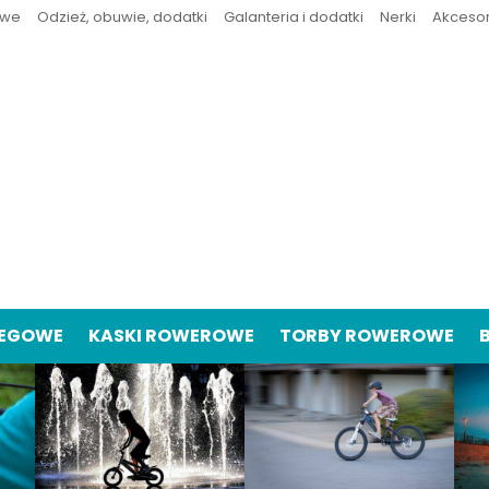
owe
Odzież, obuwie, dodatki
Galanteria i dodatki
Nerki
Akceso
IEGOWE
KASKI ROWEROWE
TORBY ROWEROWE