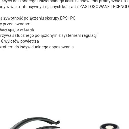
jących doskonałego uniwersalnego kasku.Odpowiedni praktycznie na k
stępny w wielu intensywnych, jasnych kolorach. ZASTOSOWANE TECHNOL
ugą żywotność połączeniu skorupy EPS i PC
ony przed owadami
osy spięte w kucyk
tworzywa sztucznego połączonym z systemem regulacji
i 8 wylotów powietrza
okrętłem do indywidualnego dopasowania