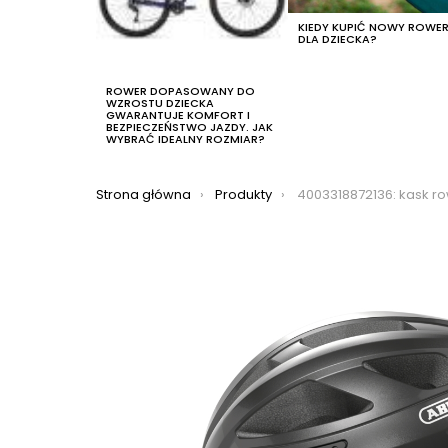
KIEDY KUPIĆ NOWY ROWE
DLA DZIECKA?
ROWER DOPASOWANY DO
WZROSTU DZIECKA
GWARANTUJE KOMFORT I
BEZPIECZEŃSTWO JAZDY. JAK
WYBRAĆ IDEALNY ROZMIAR?
Jesteś tutaj:
Strona główna
Produkty
4003318872136: kask rowerowy abus macator, 