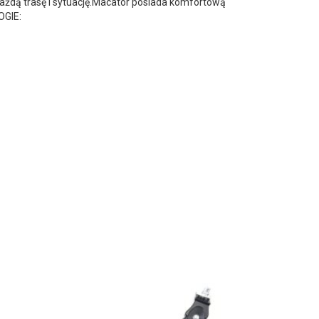
ażdą trasę i sytuację.Macator posiada komfortową
OGIE: