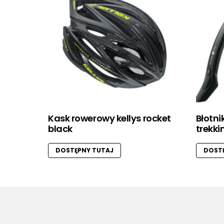
Kask rowerowy kellys rocket
Błotni
black
trekki
DOSTĘPNY TUTAJ
DOSTĘ