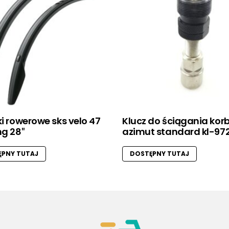
ki rowerowe sks velo 47
Klucz do ściągania kor
ng 28″
azimut standard kl-97
PNY TUTAJ
DOSTĘPNY TUTAJ