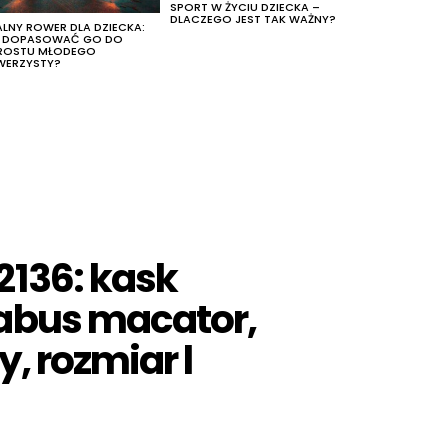
SPORT W ŻYCIU DZIECKA –
DLACZEGO JEST TAK WAŻNY?
ALNY ROWER DLA DZIECKA:
K DOPASOWAĆ GO DO
ROSTU MŁODEGO
WERZYSTY?
136: kask
abus macator,
y, rozmiar l