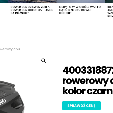
R
ROWER DLA DZIEWCZYNKI A
KIEDY I CZY W OGÓLE WARTO
IDE
ROWER DLA CHŁOPCA – JAKIE
KUPIĆ DZIECKU ROWER
JA
SĄ RÓŻNICE?
GÓRSKI?
WZ
RO
kolor czarny, rozmiar l
4003318872
rowerowy 
kolor czarn
SPRAWDŹ CENĘ