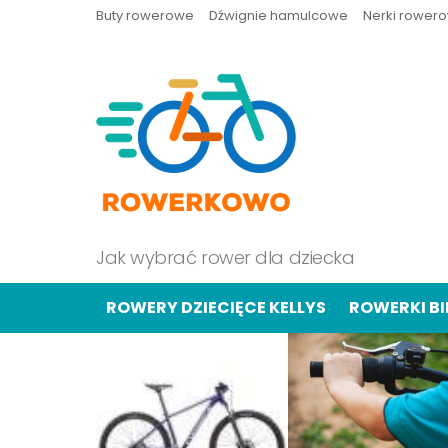
Buty rowerowe
Dźwignie hamulcowe
Nerki rower
Jak wybrać rower dla dziecka
ROWERY DZIECIĘCE KELLYS
ROWERKI B
OSTATNIE
TREŚCI