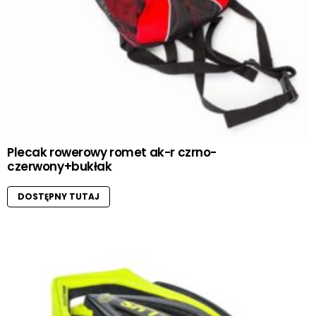
Plecak rowerowy romet ak-r czrno-
czerwony+bukłak
DOSTĘPNY TUTAJ