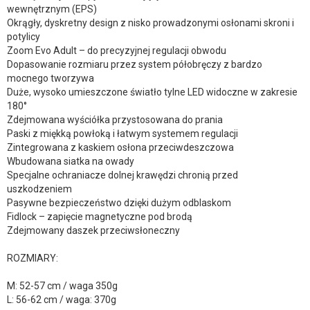
wewnętrznym (EPS)
Okrągły, dyskretny design z nisko prowadzonymi osłonami skroni i
potylicy
Zoom Evo Adult – do precyzyjnej regulacji obwodu
Dopasowanie rozmiaru przez system półobręczy z bardzo
mocnego tworzywa
Duże, wysoko umieszczone światło tylne LED widoczne w zakresie
180°
Zdejmowana wyściółka przystosowana do prania
Paski z miękką powłoką i łatwym systemem regulacji
Zintegrowana z kaskiem osłona przeciwdeszczowa
Wbudowana siatka na owady
Specjalne ochraniacze dolnej krawędzi chronią przed
uszkodzeniem
Pasywne bezpieczeństwo dzięki dużym odblaskom
Fidlock – zapięcie magnetyczne pod brodą
Zdejmowany daszek przeciwsłoneczny
ROZMIARY:
M: 52-57 cm / waga 350g
L: 56-62 cm / waga: 370g