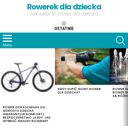
Rowerek dla dziecka
Jak wybrać rower dla dziecka
OSTATNIE
S
Menu
OSTATNIE
TREŚCI
KIEDY KUPIĆ NOWY ROWER
ROWER DL
DLA DZIECKA?
ROWER DL
SĄ RÓŻNI
ROWER DOPASOWANY DO
WZROSTU DZIECKA
GWARANTUJE KOMFORT I
BEZPIECZEŃSTWO JAZDY. JAK
WYBRAĆ IDEALNY ROZMIAR?