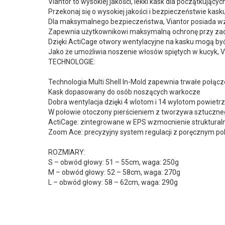
Viantor to wysokiej jakości, lekki kask dla początkuj
Przekonaj się o wysokiej jakości i bezpieczeństwie kas
Dla maksymalnego bezpieczeństwa, Viantor posiada wz
Zapewnia użytkownikowi maksymalną ochronę przy zach
Dzięki ActiCage otwory wentylacyjne na kasku mogą by
Jako że umożliwia noszenie włosów spiętych w kucyk, 
TECHNOLOGIE:
Technologia Multi Shell In-Mold zapewnia trwałe połą
Kask dopasowany do osób noszących warkocze
Dobra wentylacja dzięki 4 wlotom i 14 wylotom powie
W połowie otoczony pierścieniem z tworzywa sztuczneg
ActiCage: zintegrowane w EPS wzmocnienie struktural
Zoom Ace: precyzyjny system regulacji z poręcznym p
ROZMIARY:
S – obwód głowy: 51 – 55cm, waga: 250g
M – obwód głowy: 52 – 58cm, waga: 270g
L – obwód głowy: 58 – 62cm, waga: 290g