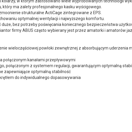
ących kolarzy, w którym zastosowano wiele wypróbowanych technologii w
ku, który ma zalety profesjonalnego kasku wyścigowego.
mocnienie strukturalne ActiCage zintegrowane z EPS.
owaniu optymalnej wentylacji i najwyższego komfortu.
ć duże, bez potrzeby poświęcania koniecznego bezpieczeństwa użytko
Viantor firmy ABUS często wybierany jest przez amatorki i amatorów
czenie wieloczęściowej powłoki zewnętrznej z absorbującym uderzeni
trza połączonym kanałami przepływowymi
o, połączonym z systemem regulacji, gwarantującym optymalną stabil
ne zapewniające optymalną stabilność
okrętłem do indywidualnego dopasowywania