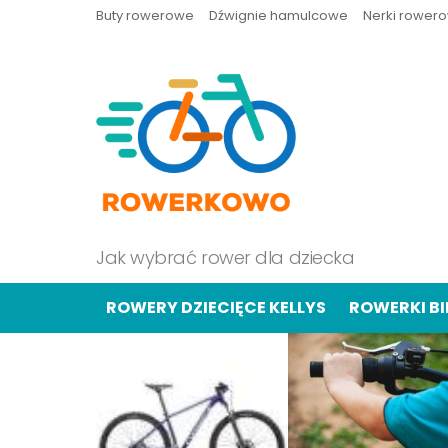
Buty rowerowe
Dźwignie hamulcowe
Nerki rower
Jak wybrać rower dla dziecka
ROWERY DZIECIĘCE KELLYS
ROWERKI B
OSTATNIE
TREŚCI