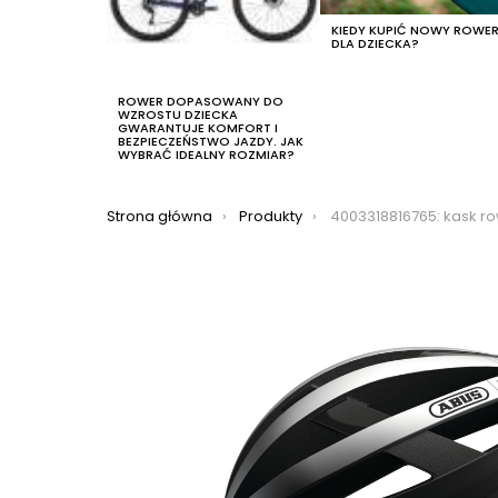
KIEDY KUPIĆ NOWY ROWE
DLA DZIECKA?
ROWER DOPASOWANY DO
WZROSTU DZIECKA
GWARANTUJE KOMFORT I
BEZPIECZEŃSTWO JAZDY. JAK
WYBRAĆ IDEALNY ROZMIAR?
Jesteś tutaj:
Strona główna
Produkty
4003318816765: kask rowerowy abus viantor, k