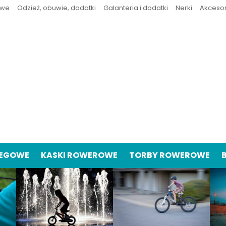
owe
Odzież, obuwie, dodatki
Galanteria i dodatki
Nerki
Akceso
IEGOWE
KASKI ROWEROWE
TORBY ROWEROWE