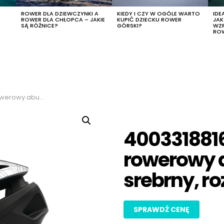
R
ROWER DLA DZIEWCZYNKI A
KIEDY I CZY W OGÓLE WARTO
IDE
ROWER DLA CHŁOPCA – JAKIE
KUPIĆ DZIECKU ROWER
JA
SĄ RÓŻNICE?
GÓRSKI?
WZ
RO
olor srebrny, rozmiar m
400331881
rowerowy a
srebrny, r
SPRAWDŹ CENĘ