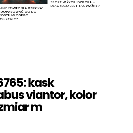
SPORT W ŻYCIU DZIECKA –
DLACZEGO JEST TAK WAŻNY?
ALNY ROWER DLA DZIECKA:
K DOPASOWAĆ GO DO
ROSTU MŁODEGO
WERZYSTY?
6765: kask
bus viantor, kolor
ozmiar m