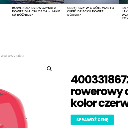
R
ROWER DLA DZIEWCZYNKI A
KIEDY I CZY W OGÓLE WARTO
IDE
ROWER DLA CHŁOPCA – JAKIE
KUPIĆ DZIECKU ROWER
JA
SĄ RÓŻNICE?
GÓRSKI?
WZ
RO
 kolor czerwony, rozmiar m
400331867
rowerowy a
kolor czer
SPRAWDŹ CENĘ