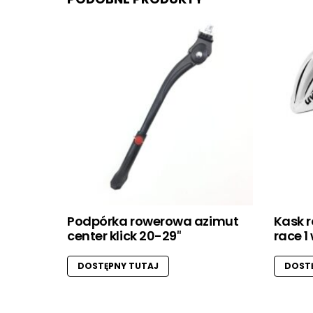
Podpórka rowerowa azimut
Kask 
center klick 20-29″
race 1
DOSTĘPNY TUTAJ
DOSTĘ