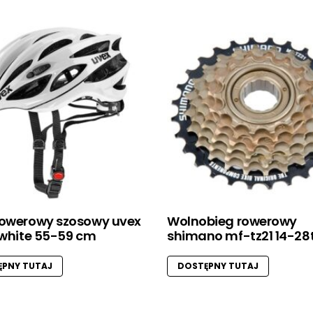
rowerowy szosowy uvex
Wolnobieg rowerowy
 white 55-59 cm
shimano mf-tz21 14-28t
PNY TUTAJ
DOSTĘPNY TUTAJ