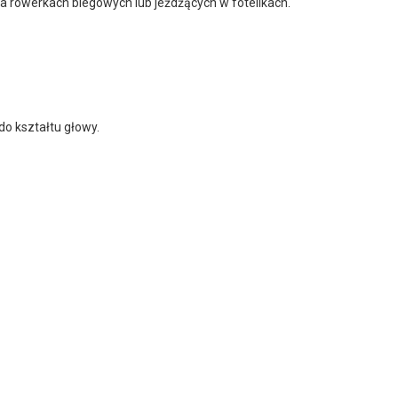
na rowerkach biegowych lub jeżdżących w fotelikach.
o kształtu głowy.