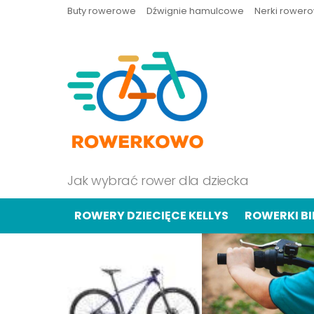
Buty rowerowe
Dźwignie hamulcowe
Nerki rower
Jak wybrać rower dla dziecka
ROWERY DZIECIĘCE KELLYS
ROWERKI B
OSTATNIE
TREŚCI