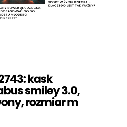
SPORT W ŻYCIU DZIECKA –
DLACZEGO JEST TAK WAŻNY?
ALNY ROWER DLA DZIECKA:
K DOPASOWAĆ GO DO
ROSTU MŁODEGO
WERZYSTY?
2743: kask
bus smiley 3.0,
wony, rozmiar m