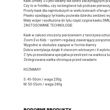
Kask Smiley 3.0 jest idealny dla dzieci zaczynających 
Czy to w foteliku, czy na biegówce lub podczas pierws
Prosty kask dla najmłodszych w wielu kolorach oferuje
Płasko opadający tył kasku pozwala dziecku siedzieć wy
Mały wizjer i wydłużona do tyłu część szyjna kasku SMI
ZASTOSOWANE TECHNOLOGIE:
Kask w całości otoczony pierścieniem z tworzywa sztu
Zoom Evo Kids – system regulacji zawierający poręczn
Wygodne w obsłudze zapięcie w formie klamry.
Dobra wentylacja dzięki 4 otworom wlotowym i 4 wylot
Z tyłu przewidziana specjalna przestrzeń na warkocz lu
Zintegrowana siatka chroniąca przed owadami.
ROZMIARY:
S: 45-50cm / waga 230g
M: 50-55cm / waga 240g
PODOBNE PRODUKTY