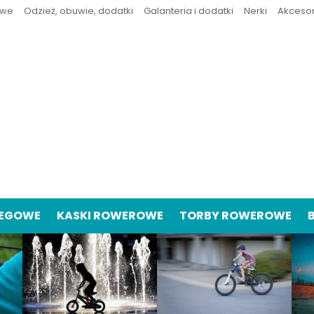
owe
Odzież, obuwie, dodatki
Galanteria i dodatki
Nerki
Akceso
IEGOWE
KASKI ROWEROWE
TORBY ROWEROWE