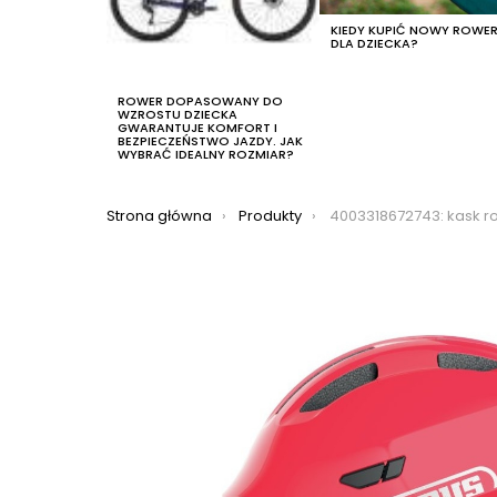
KIEDY KUPIĆ NOWY ROWE
DLA DZIECKA?
ROWER DOPASOWANY DO
WZROSTU DZIECKA
GWARANTUJE KOMFORT I
BEZPIECZEŃSTWO JAZDY. JAK
WYBRAĆ IDEALNY ROZMIAR?
Jesteś tutaj:
Strona główna
Produkty
4003318672743: kask rowerowy abus smiley 3.0,