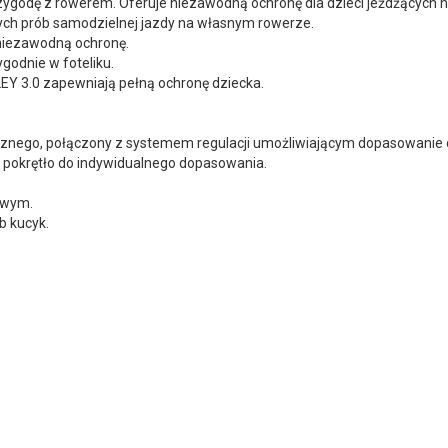
przygodę z rowerem. Oferuje niezawodną ochronę dla dzieci jeżdżących 
zych prób samodzielnej jazdy na własnym rowerze.
 niezawodną ochronę.
godnie w foteliku.
LEY 3.0 zapewniają pełną ochronę dziecka.
cznego, połączony z systemem regulacji umożliwiającym dopasowanie d
e pokrętło do indywidualnego dopasowania.
owym.
b kucyk.