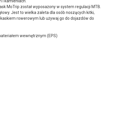
 i kamieniach.
ask MoTrip został wyposażony w system regulacji MTB.
wy. Jest to wielka zaleta dla osób noszących kitki,
m kaskiem rowerowym lub używaj go do dojazdów do
a materiałem wewnętrznym (EPS)