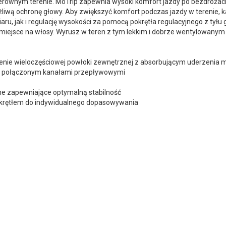
ierównym terenie. MoTrip zapewnia wysoki komfort jazdy po bezdrożach
iwą ochronę głowy. Aby zwiększyć komfort podczas jazdy w terenie, k
 jak i regulację wysokości za pomocą pokrętła regulacyjnego z tyłu gło
miejsce na włosy. Wyrusz w teren z tym lekkim i dobrze wentylowany
czenie wieloczęściowej powłoki zewnętrznej z absorbującym uderzeni
rza połączonym kanałami przepływowymi
ne zapewniające optymalną stabilność
okrętłem do indywidualnego dopasowywania