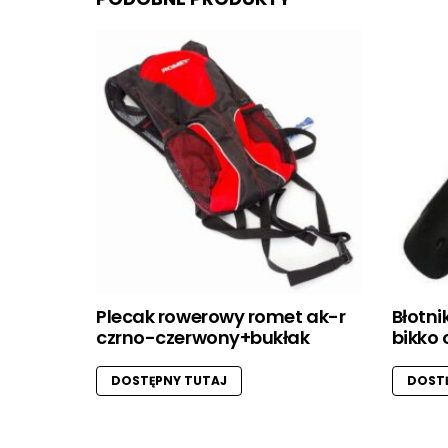
Plecak rowerowy romet ak-r
Błotni
czrno-czerwony+bukłak
bikko 
DOSTĘPNY TUTAJ
DOSTĘ