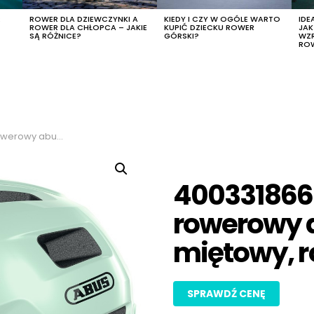
R
ROWER DLA DZIEWCZYNKI A
KIEDY I CZY W OGÓLE WARTO
IDE
ROWER DLA CHŁOPCA – JAKIE
KUPIĆ DZIECKU ROWER
JA
SĄ RÓŻNICE?
GÓRSKI?
WZ
RO
olor miętowy, rozmiar l
400331866
rowerowy a
miętowy, r
SPRAWDŹ CENĘ