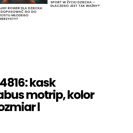
SPORT W ŻYCIU DZIECKA –
DLACZEGO JEST TAK WAŻNY?
ALNY ROWER DLA DZIECKA:
K DOPASOWAĆ GO DO
ROSTU MŁODEGO
WERZYSTY?
4816: kask
bus motrip, kolor
ozmiar l