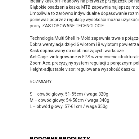
Idealny kask off-roadowy na pierwsze przejażdżki po n
Głębokie osadzenia kasku MTB zapewnia najlepszą możl
Umożliwia to zarówno indywidualne dopasowanie rozmiaru,
ponieważ poprzez regulację wysokości można uzyskać 
pracy. ZASTOSOWANE TECHNOLOGIE:
Technologia Multi Shell In-Mold zapewnia trwałe połą
Dobra wentylacja dzięki 6 wlotom i 8 wylotom powiet
Kask dopasowany do osób noszących warkocze
ActiCage: zintegrowane w EPS wzmocnienie struktural
Zoom Ace: precyzyjny system regulacji z poręcznym p
Height-adjustable visor: regulowana wysokość daszku
ROZMIARY:
S – obwód głowy: 51-55cm / waga 320g
M – obwód głowy: 54-58cm / waga 340g
L – obwód głowy: 57-61cm / waga 350g
PODOBNE PRODUKTY