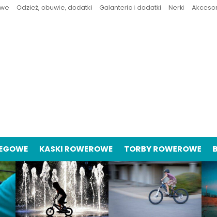
owe
Odzież, obuwie, dodatki
Galanteria i dodatki
Nerki
Akceso
IEGOWE
KASKI ROWEROWE
TORBY ROWEROWE