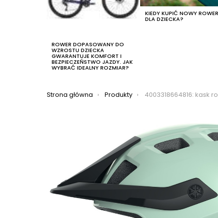
KIEDY KUPIĆ NOWY ROWE
DLA DZIECKA?
ROWER DOPASOWANY DO
WZROSTU DZIECKA
GWARANTUJE KOMFORT I
BEZPIECZEŃSTWO JAZDY. JAK
WYBRAĆ IDEALNY ROZMIAR?
Jesteś tutaj:
Strona główna
Produkty
4003318664816: kask rowerowy abus motrip, k