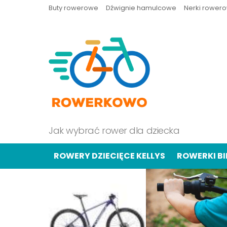
Buty rowerowe
Dźwignie hamulcowe
Nerki rower
Jak wybrać rower dla dziecka
ROWERY DZIECIĘCE KELLYS
ROWERKI B
OSTATNIE
TREŚCI