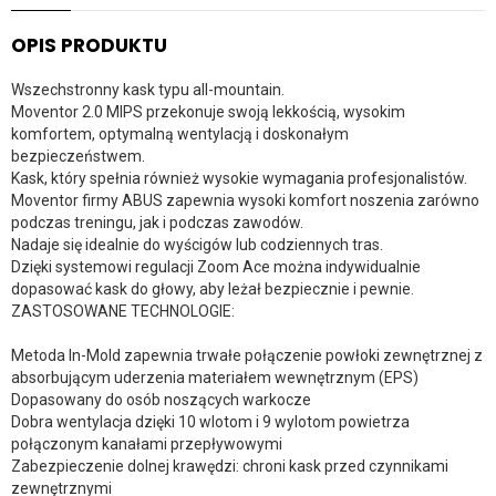
OPIS PRODUKTU
Wszechstronny kask typu all-mountain.
Moventor 2.0 MIPS przekonuje swoją lekkością, wysokim
komfortem, optymalną wentylacją i doskonałym
bezpieczeństwem.
Kask, który spełnia również wysokie wymagania profesjonalistów.
Moventor firmy ABUS zapewnia wysoki komfort noszenia zarówno
podczas treningu, jak i podczas zawodów.
Nadaje się idealnie do wyścigów lub codziennych tras.
Dzięki systemowi regulacji Zoom Ace można indywidualnie
dopasować kask do głowy, aby leżał bezpiecznie i pewnie.
ZASTOSOWANE TECHNOLOGIE:
Metoda In-Mold zapewnia trwałe połączenie powłoki zewnętrznej z
absorbującym uderzenia materiałem wewnętrznym (EPS)
Dopasowany do osób noszących warkocze
Dobra wentylacja dzięki 10 wlotom i 9 wylotom powietrza
połączonym kanałami przepływowymi
Zabezpieczenie dolnej krawędzi: chroni kask przed czynnikami
zewnętrznymi