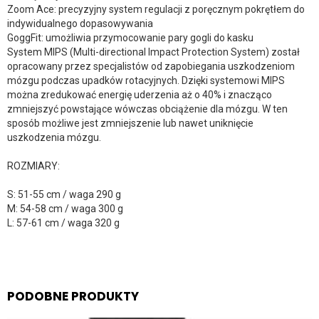
Zoom Ace: precyzyjny system regulacji z poręcznym pokrętłem do
indywidualnego dopasowywania
GoggFit: umożliwia przymocowanie pary gogli do kasku
System MIPS (Multi-directional Impact Protection System) został
opracowany przez specjalistów od zapobiegania uszkodzeniom
mózgu podczas upadków rotacyjnych. Dzięki systemowi MIPS
można zredukować energię uderzenia aż o 40% i znacząco
zmniejszyć powstające wówczas obciążenie dla mózgu. W ten
sposób możliwe jest zmniejszenie lub nawet uniknięcie
uszkodzenia mózgu.
ROZMIARY:
S: 51-55 cm / waga 290 g
M: 54-58 cm / waga 300 g
L: 57-61 cm / waga 320 g
PODOBNE PRODUKTY