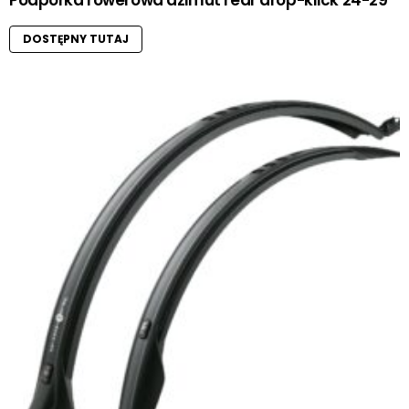
Podpórka rowerowa azimut rear drop-klick 24-29″
DOSTĘPNY TUTAJ