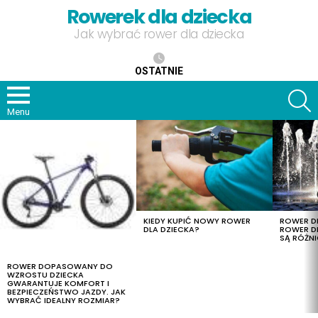
Rowerek dla dziecka
Jak wybrać rower dla dziecka
OSTATNIE
S
Menu
OSTATNIE
TREŚCI
KIEDY KUPIĆ NOWY ROWER
ROWER DL
DLA DZIECKA?
ROWER DL
SĄ RÓŻNI
ROWER DOPASOWANY DO
WZROSTU DZIECKA
GWARANTUJE KOMFORT I
BEZPIECZEŃSTWO JAZDY. JAK
WYBRAĆ IDEALNY ROZMIAR?