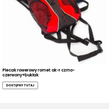
Plecak rowerowy romet ak-r czrno-
czerwony+bukłak
DOSTĘPNY TUTAJ