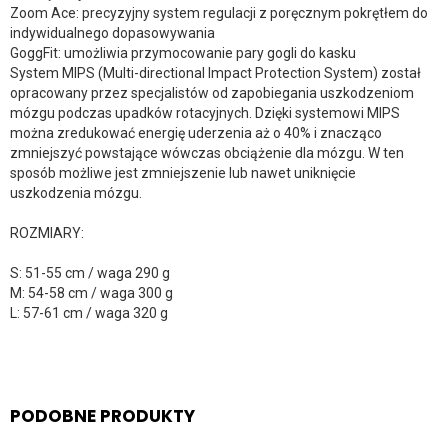
Zoom Ace: precyzyjny system regulacji z poręcznym pokrętłem do
indywidualnego dopasowywania
GoggFit: umożliwia przymocowanie pary gogli do kasku
System MIPS (Multi-directional Impact Protection System) został
opracowany przez specjalistów od zapobiegania uszkodzeniom
mózgu podczas upadków rotacyjnych. Dzięki systemowi MIPS
można zredukować energię uderzenia aż o 40% i znacząco
zmniejszyć powstające wówczas obciążenie dla mózgu. W ten
sposób możliwe jest zmniejszenie lub nawet uniknięcie
uszkodzenia mózgu.
ROZMIARY:
S: 51-55 cm / waga 290 g
M: 54-58 cm / waga 300 g
L: 57-61 cm / waga 320 g
PODOBNE PRODUKTY