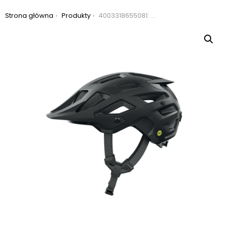
Jesteś tutaj:
Strona główna
Produkty
4003318655081: kask rowerowy abus moventor 2.0 mips, kolor czarny, rozmiar s