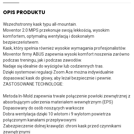
OPIS PRODUKTU
Wszechstronny kask typu all-mountain.
Moventor 2.0 MIPS przekonuje swoją lekkością, wysokim
komfortem, optymalną wentylacją i doskonałym
bezpieczeństwem.
Kask, który spełnia również wysokie wymagania profesjonalistów.
Moventor firmy ABUS zapewnia wysoki komfort noszenia zarówno
podczas treningu, jak i podczas zawodów.
Nadaje się idealnie do wyścigów lub codziennych tras.
Dzięki systemowi regulacji Zoom Ace można indywidualnie
dopasować kask do głowy, aby leżał bezpiecznie i pewnie.
ZASTOSOWANE TECHNOLOGIE:
Metoda In-Mold zapewnia trwałe połączenie powłoki zewnętrznej z
absorbującym uderzenia materiałem wewnętrznym (EPS)
Dopasowany do osób noszących warkocze
Dobra wentylacja dzięki 10 wlotom i 9 wylotom powietrza
połączonym kanałami przepływowymi
Zabezpieczenie dolnej krawędzi: chroni kask przed czynnikami
zewnętrznymi