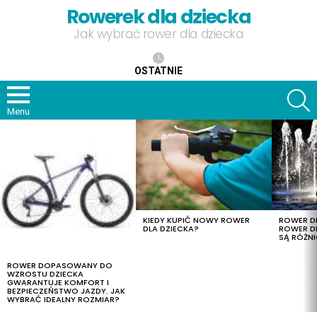
Rowerek dla dziecka
Jak wybrać rower dla dziecka
OSTATNIE
S
Menu
OSTATNIE
TREŚCI
KIEDY KUPIĆ NOWY ROWER
ROWER DL
DLA DZIECKA?
ROWER DL
SĄ RÓŻNI
ROWER DOPASOWANY DO
WZROSTU DZIECKA
GWARANTUJE KOMFORT I
BEZPIECZEŃSTWO JAZDY. JAK
WYBRAĆ IDEALNY ROZMIAR?