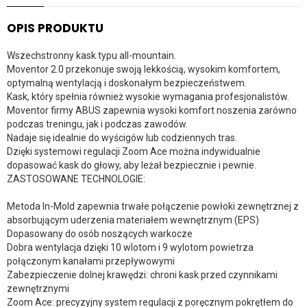
OPIS PRODUKTU
Wszechstronny kask typu all-mountain.
Moventor 2.0 przekonuje swoją lekkością, wysokim komfortem,
optymalną wentylacją i doskonałym bezpieczeństwem.
Kask, który spełnia również wysokie wymagania profesjonalistów.
Moventor firmy ABUS zapewnia wysoki komfort noszenia zarówno
podczas treningu, jak i podczas zawodów.
Nadaje się idealnie do wyścigów lub codziennych tras.
Dzięki systemowi regulacji Zoom Ace można indywidualnie
dopasować kask do głowy, aby leżał bezpiecznie i pewnie.
ZASTOSOWANE TECHNOLOGIE:
Metoda In-Mold zapewnia trwałe połączenie powłoki zewnętrznej z
absorbującym uderzenia materiałem wewnętrznym (EPS)
Dopasowany do osób noszących warkocze
Dobra wentylacja dzięki 10 wlotom i 9 wylotom powietrza
połączonym kanałami przepływowymi
Zabezpieczenie dolnej krawędzi: chroni kask przed czynnikami
zewnętrznymi
Zoom Ace: precyzyjny system regulacji z poręcznym pokrętłem do