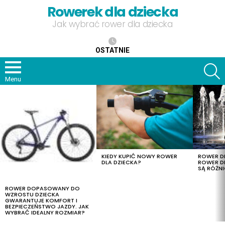
Rowerek dla dziecka
Jak wybrać rower dla dziecka
OSTATNIE
S
Menu
OSTATNIE
TREŚCI
KIEDY KUPIĆ NOWY ROWER
ROWER DL
DLA DZIECKA?
ROWER DL
SĄ RÓŻNI
ROWER DOPASOWANY DO
WZROSTU DZIECKA
GWARANTUJE KOMFORT I
BEZPIECZEŃSTWO JAZDY. JAK
WYBRAĆ IDEALNY ROZMIAR?