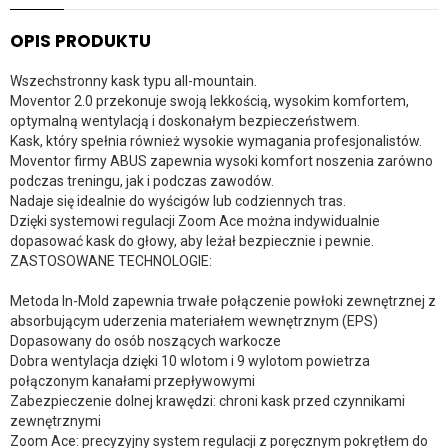
OPIS PRODUKTU
Wszechstronny kask typu all-mountain.
Moventor 2.0 przekonuje swoją lekkością, wysokim komfortem,
optymalną wentylacją i doskonałym bezpieczeństwem.
Kask, który spełnia również wysokie wymagania profesjonalistów.
Moventor firmy ABUS zapewnia wysoki komfort noszenia zarówno
podczas treningu, jak i podczas zawodów.
Nadaje się idealnie do wyścigów lub codziennych tras.
Dzięki systemowi regulacji Zoom Ace można indywidualnie
dopasować kask do głowy, aby leżał bezpiecznie i pewnie.
ZASTOSOWANE TECHNOLOGIE:
Metoda In-Mold zapewnia trwałe połączenie powłoki zewnętrznej z
absorbującym uderzenia materiałem wewnętrznym (EPS)
Dopasowany do osób noszących warkocze
Dobra wentylacja dzięki 10 wlotom i 9 wylotom powietrza
połączonym kanałami przepływowymi
Zabezpieczenie dolnej krawędzi: chroni kask przed czynnikami
zewnętrznymi
Zoom Ace: precyzyjny system regulacji z poręcznym pokrętłem do