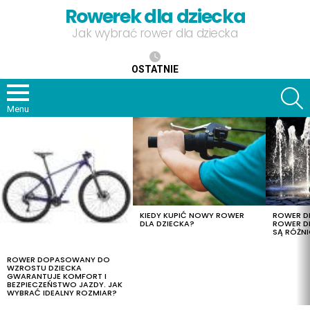
Rowerek dla dziecka
Jak wybrać rower dla dziecka
OSTATNIE
S
Menu
OSTATNIE
TREŚCI
KIEDY KUPIĆ NOWY ROWER
ROWER DL
DLA DZIECKA?
ROWER DL
SĄ RÓŻNI
ROWER DOPASOWANY DO
WZROSTU DZIECKA
GWARANTUJE KOMFORT I
BEZPIECZEŃSTWO JAZDY. JAK
WYBRAĆ IDEALNY ROZMIAR?