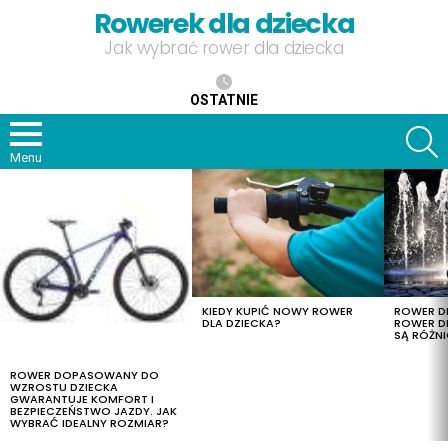
Rowerek dla dziecka
Jak wybrać rower dla dziecka
OSTATNIE
S
Menu
OSTATNIE
TREŚCI
KIEDY KUPIĆ NOWY ROWER
ROWER DL
DLA DZIECKA?
ROWER DL
SĄ RÓŻNI
ROWER DOPASOWANY DO
WZROSTU DZIECKA
GWARANTUJE KOMFORT I
BEZPIECZEŃSTWO JAZDY. JAK
WYBRAĆ IDEALNY ROZMIAR?