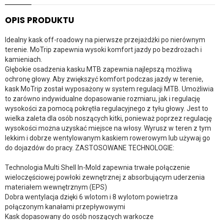
OPIS PRODUKTU
Idealny kask off-roadowy na pierwsze przejażdżki po nierównym
terenie. MoTrip zapewnia wysoki komfort jazdy po bezdrożach i
kamieniach.
Głębokie osadzenia kasku MTB zapewnia najlepszą możliwą
ochronę głowy. Aby zwiększyć komfort podczas jazdy w terenie,
kask MoTrip został wyposażony w system regulacji MTB. Umożliwia
to zarówno indywidualne dopasowanie rozmiaru, jak i regulację
wysokości za pomocą pokrętła regulacyjnego z tyłu głowy. Jest to
wielka zaleta dla osób noszących kitki, ponieważ poprzez regulację
wysokości można uzyskać miejsce na włosy. Wyrusz w teren z tym
lekkim i dobrze wentylowanym kaskiem rowerowym lub używaj go
do dojazdów do pracy. ZASTOSOWANE TECHNOLOGIE:
Technologia Multi Shell In-Mold zapewnia trwałe połączenie
wieloczęściowej powłoki zewnętrznej z absorbującym uderzenia
materiałem wewnętrznym (EPS)
Dobra wentylacja dzięki 6 wlotom i 8 wylotom powietrza
połączonym kanałami przepływowymi
Kask dopasowany do osób noszących warkocze