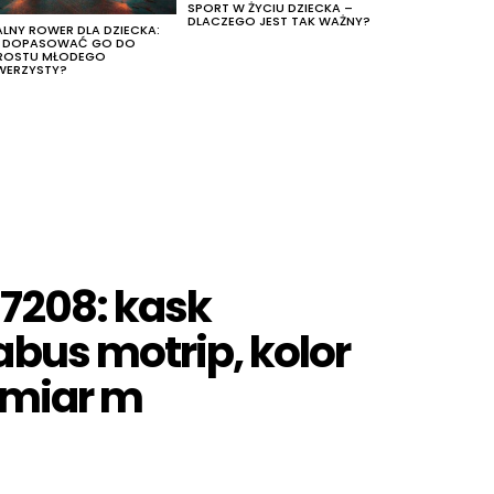
SPORT W ŻYCIU DZIECKA –
DLACZEGO JEST TAK WAŻNY?
ALNY ROWER DLA DZIECKA:
K DOPASOWAĆ GO DO
ROSTU MŁODEGO
WERZYSTY?
7208: kask
bus motrip, kolor
ozmiar m