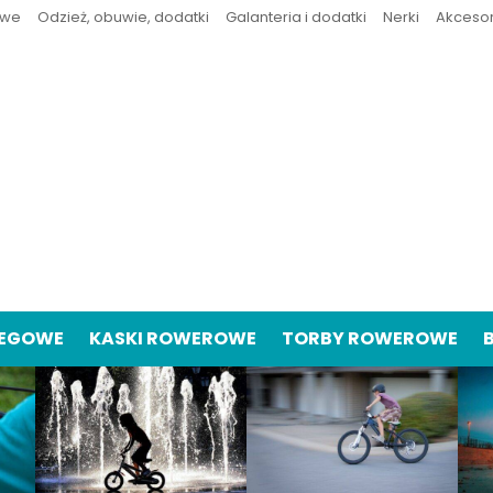
owe
Odzież, obuwie, dodatki
Galanteria i dodatki
Nerki
Akceso
IEGOWE
KASKI ROWEROWE
TORBY ROWEROWE