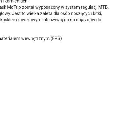
 i kamieniach.
ask MoTrip został wyposażony w system regulacji MTB.
wy. Jest to wielka zaleta dla osób noszących kitki,
m kaskiem rowerowym lub używaj go do dojazdów do
a materiałem wewnętrznym (EPS)