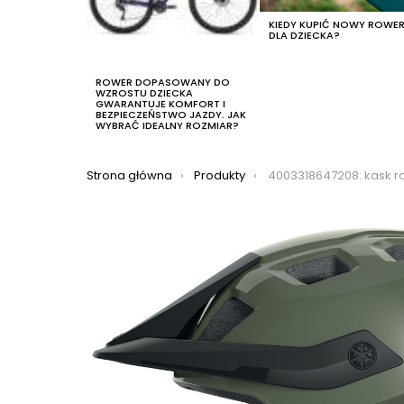
KIEDY KUPIĆ NOWY ROWE
DLA DZIECKA?
ROWER DOPASOWANY DO
WZROSTU DZIECKA
GWARANTUJE KOMFORT I
BEZPIECZEŃSTWO JAZDY. JAK
WYBRAĆ IDEALNY ROZMIAR?
Jesteś tutaj:
Strona główna
Produkty
4003318647208: kask rowerowy abus motrip, 