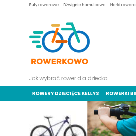
Buty rowerowe
Dźwignie hamulcowe
Nerki rower
Jak wybrać rower dla dziecka
ROWERY DZIECIĘCE KELLYS
ROWERKI B
OSTATNIE
TREŚCI