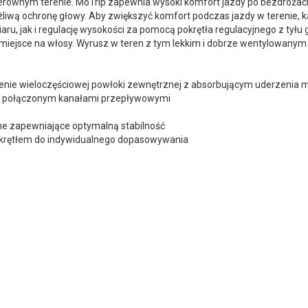
ierównym terenie. MoTrip zapewnia wysoki komfort jazdy po bezdrożach
iwą ochronę głowy. Aby zwiększyć komfort podczas jazdy w terenie, k
 jak i regulację wysokości za pomocą pokrętła regulacyjnego z tyłu gło
miejsce na włosy. Wyrusz w teren z tym lekkim i dobrze wentylowany
czenie wieloczęściowej powłoki zewnętrznej z absorbującym uderzeni
rza połączonym kanałami przepływowymi
ne zapewniające optymalną stabilność
okrętłem do indywidualnego dopasowywania