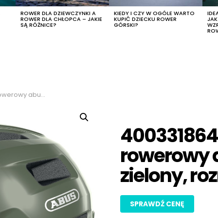
R
ROWER DLA DZIEWCZYNKI A
KIEDY I CZY W OGÓLE WARTO
IDE
ROWER DLA CHŁOPCA – JAKIE
KUPIĆ DZIECKU ROWER
JA
SĄ RÓŻNICE?
GÓRSKI?
WZ
RO
kolor zielony, rozmiar m
400331864
rowerowy a
zielony, r
SPRAWDŹ CENĘ