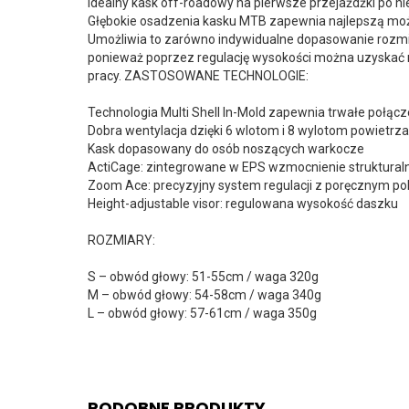
Idealny kask off-roadowy na pierwsze przejażdżki po n
Głębokie osadzenia kasku MTB zapewnia najlepszą możl
Umożliwia to zarówno indywidualne dopasowanie rozmiaru,
ponieważ poprzez regulację wysokości można uzyskać 
pracy. ZASTOSOWANE TECHNOLOGIE:
Technologia Multi Shell In-Mold zapewnia trwałe połą
Dobra wentylacja dzięki 6 wlotom i 8 wylotom powiet
Kask dopasowany do osób noszących warkocze
ActiCage: zintegrowane w EPS wzmocnienie struktural
Zoom Ace: precyzyjny system regulacji z poręcznym p
Height-adjustable visor: regulowana wysokość daszku
ROZMIARY:
S – obwód głowy: 51-55cm / waga 320g
M – obwód głowy: 54-58cm / waga 340g
L – obwód głowy: 57-61cm / waga 350g
PODOBNE PRODUKTY