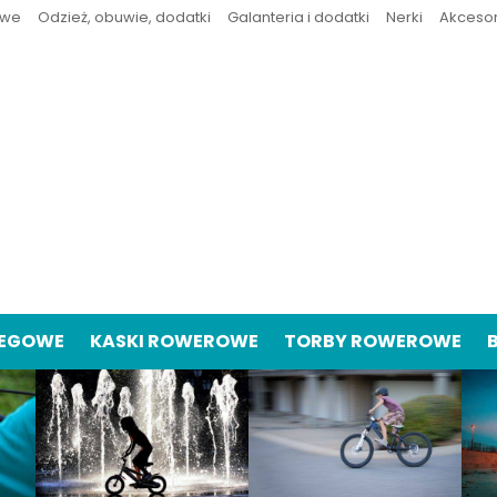
owe
Odzież, obuwie, dodatki
Galanteria i dodatki
Nerki
Akceso
IEGOWE
KASKI ROWEROWE
TORBY ROWEROWE