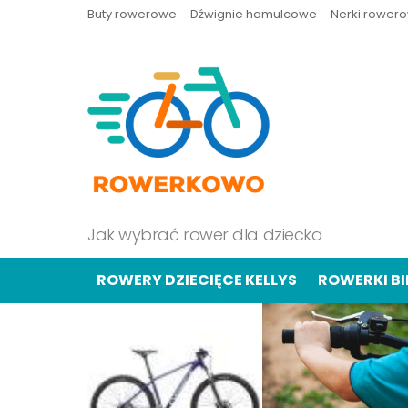
Buty rowerowe
Dźwignie hamulcowe
Nerki rower
Jak wybrać rower dla dziecka
ROWERY DZIECIĘCE KELLYS
ROWERKI B
OSTATNIE
TREŚCI