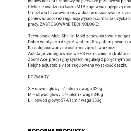
Idealny kask off-roadowy na pierwsze przejażdżki po n
Głębokie osadzenia kasku MTB zapewnia najlepszą możl
Umożliwia to zarówno indywidualne dopasowanie rozmiaru,
ponieważ poprzez regulację wysokości można uzyskać 
pracy. ZASTOSOWANE TECHNOLOGIE:
Technologia Multi Shell In-Mold zapewnia trwałe połą
Dobra wentylacja dzięki 6 wlotom i 8 wylotom powiet
Kask dopasowany do osób noszących warkocze
ActiCage: zintegrowane w EPS wzmocnienie struktural
Zoom Ace: precyzyjny system regulacji z poręcznym p
Height-adjustable visor: regulowana wysokość daszku
ROZMIARY:
S – obwód głowy: 51-55cm / waga 320g
M – obwód głowy: 54-58cm / waga 340g
L – obwód głowy: 57-61cm / waga 350g
PODOBNE PRODUKTY