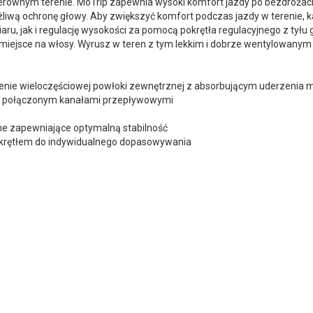
ierównym terenie. MoTrip zapewnia wysoki komfort jazdy po bezdrożach
iwą ochronę głowy. Aby zwiększyć komfort podczas jazdy w terenie, k
 jak i regulację wysokości za pomocą pokrętła regulacyjnego z tyłu gło
miejsce na włosy. Wyrusz w teren z tym lekkim i dobrze wentylowany
czenie wieloczęściowej powłoki zewnętrznej z absorbującym uderzeni
rza połączonym kanałami przepływowymi
ne zapewniające optymalną stabilność
okrętłem do indywidualnego dopasowywania