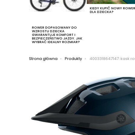
KIEDY KUPIĆ NOWY ROWE
DLA DZIECKA?
ROWER DOPASOWANY DO
WZROSTU DZIECKA
GWARANTUJE KOMFORT I
BEZPIECZEŃSTWO JAZDY. JAK
WYBRAĆ IDEALNY ROZMIAR?
Jesteś tutaj:
Strona główna
Produkty
4003318647147: kask rowerowy abus motrip, ko