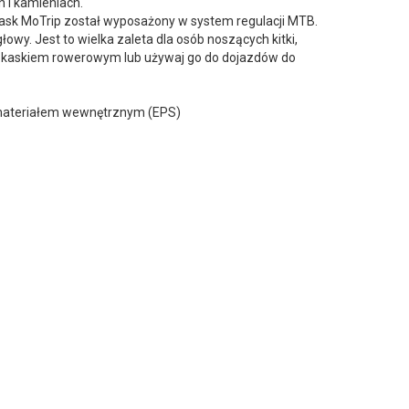
 i kamieniach.
ask MoTrip został wyposażony w system regulacji MTB.
wy. Jest to wielka zaleta dla osób noszących kitki,
m kaskiem rowerowym lub używaj go do dojazdów do
a materiałem wewnętrznym (EPS)