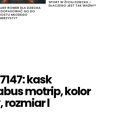
SPORT W ŻYCIU DZIECKA –
DLACZEGO JEST TAK WAŻNY?
ALNY ROWER DLA DZIECKA:
K DOPASOWAĆ GO DO
ROSTU MŁODEGO
WERZYSTY?
7147: kask
bus motrip, kolor
 rozmiar l