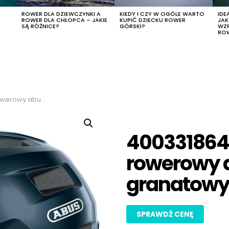
R
ROWER DLA DZIEWCZYNKI A
KIEDY I CZY W OGÓLE WARTO
IDE
ROWER DLA CHŁOPCA – JAKIE
KUPIĆ DZIECKU ROWER
JA
SĄ RÓŻNICE?
GÓRSKI?
WZ
RO
lor granatowy, rozmiar l
400331864
rowerowy a
granatowy,
SPRAWDŹ CENĘ