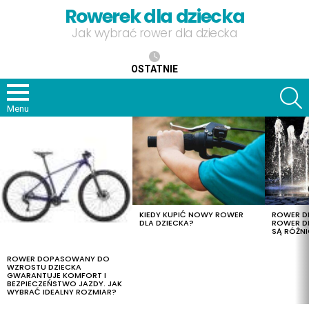
Rowerek dla dziecka
Jak wybrać rower dla dziecka
OSTATNIE
S
Menu
OSTATNIE
TREŚCI
KIEDY KUPIĆ NOWY ROWER
ROWER DL
DLA DZIECKA?
ROWER DL
SĄ RÓŻNI
ROWER DOPASOWANY DO
WZROSTU DZIECKA
GWARANTUJE KOMFORT I
BEZPIECZEŃSTWO JAZDY. JAK
WYBRAĆ IDEALNY ROZMIAR?