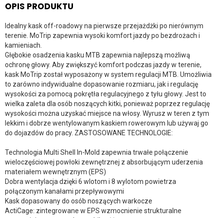
OPIS PRODUKTU
Idealny kask off-roadowy na pierwsze przejażdżki po nierównym
terenie. MoTrip zapewnia wysoki komfort jazdy po bezdrożach i
kamieniach.
Głębokie osadzenia kasku MTB zapewnia najlepszą możliwą
ochronę głowy. Aby zwiększyć komfort podczas jazdy w terenie,
kask MoTrip został wyposażony w system regulacji MTB. Umożliwia
to zarówno indywidualne dopasowanie rozmiaru, jak i regulację
wysokości za pomocą pokrętła regulacyjnego z tyłu głowy. Jest to
wielka zaleta dla osób noszących kitki, ponieważ poprzez regulację
wysokości można uzyskać miejsce na włosy. Wyrusz w teren z tym
lekkim i dobrze wentylowanym kaskiem rowerowym lub używaj go
do dojazdów do pracy. ZASTOSOWANE TECHNOLOGIE:
Technologia Multi Shell In-Mold zapewnia trwałe połączenie
wieloczęściowej powłoki zewnętrznej z absorbującym uderzenia
materiałem wewnętrznym (EPS)
Dobra wentylacja dzięki 6 wlotom i 8 wylotom powietrza
połączonym kanałami przepływowymi
Kask dopasowany do osób noszących warkocze
ActiCage: zintegrowane w EPS wzmocnienie strukturalne