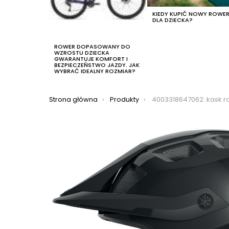
KIEDY KUPIĆ NOWY ROWE
DLA DZIECKA?
ROWER DOPASOWANY DO
WZROSTU DZIECKA
GWARANTUJE KOMFORT I
BEZPIECZEŃSTWO JAZDY. JAK
WYBRAĆ IDEALNY ROZMIAR?
Jesteś tutaj:
Strona główna
Produkty
4003318647062: kask rowerowy abus motrip,