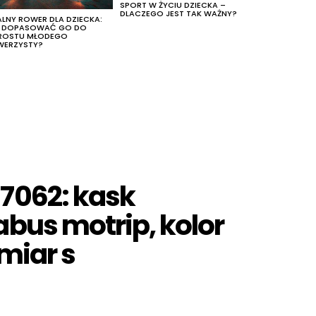
SPORT W ŻYCIU DZIECKA –
DLACZEGO JEST TAK WAŻNY?
ALNY ROWER DLA DZIECKA:
K DOPASOWAĆ GO DO
ROSTU MŁODEGO
WERZYSTY?
7062: kask
bus motrip, kolor
miar s