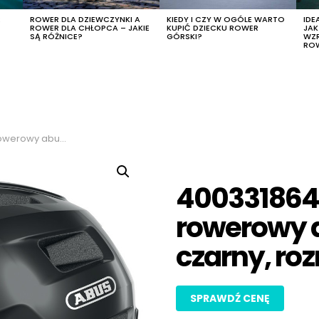
R
ROWER DLA DZIEWCZYNKI A
KIEDY I CZY W OGÓLE WARTO
IDE
ROWER DLA CHŁOPCA – JAKIE
KUPIĆ DZIECKU ROWER
JA
SĄ RÓŻNICE?
GÓRSKI?
WZ
RO
 kolor czarny, rozmiar s
400331864
rowerowy a
czarny, roz
SPRAWDŹ CENĘ