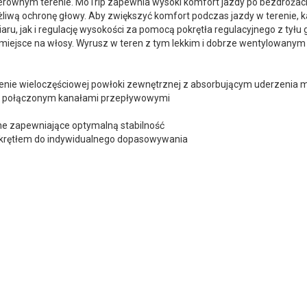
ierównym terenie. MoTrip zapewnia wysoki komfort jazdy po bezdrożach
iwą ochronę głowy. Aby zwiększyć komfort podczas jazdy w terenie, k
 jak i regulację wysokości za pomocą pokrętła regulacyjnego z tyłu gło
miejsce na włosy. Wyrusz w teren z tym lekkim i dobrze wentylowany
czenie wieloczęściowej powłoki zewnętrznej z absorbującym uderzeni
rza połączonym kanałami przepływowymi
ne zapewniające optymalną stabilność
okrętłem do indywidualnego dopasowywania