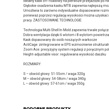
Idealny kask off-roadowy na pierwsze przejażdżki po n
Głębokie osadzenia kasku MTB zapewnia najlepszą możl
Umożliwia to zarówno indywidualne dopasowanie rozmiaru,
ponieważ poprzez regulację wysokości można uzyskać 
pracy. ZASTOSOWANE TECHNOLOGIE:
Technologia Multi Shell In-Mold zapewnia trwałe połą
Dobra wentylacja dzięki 6 wlotom i 8 wylotom powiet
Kask dopasowany do osób noszących warkocze
ActiCage: zintegrowane w EPS wzmocnienie struktural
Zoom Ace: precyzyjny system regulacji z poręcznym p
Height-adjustable visor: regulowana wysokość daszku
ROZMIARY:
S – obwód głowy: 51-55cm / waga 320g
M – obwód głowy: 54-58cm / waga 340g
L – obwód głowy: 57-61cm / waga 350g
PODOBNE PRODUKTY