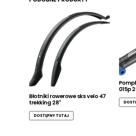
Pompk
015p 
Błotniki rowerowe sks velo 47
trekking 28″
DOSTĘ
DOSTĘPNY TUTAJ