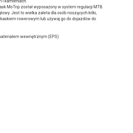
 i kamieniach.
ask MoTrip został wyposażony w system regulacji MTB.
wy. Jest to wielka zaleta dla osób noszących kitki,
m kaskiem rowerowym lub używaj go do dojazdów do
a materiałem wewnętrznym (EPS)