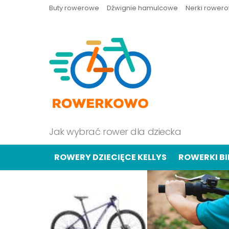
Buty rowerowe
Dźwignie hamulcowe
Nerki rower
Jak wybrać rower dla dziecka
ROWERY DZIECIĘCE KELLYS
ROWERKI B
OSTATNIE
TREŚCI