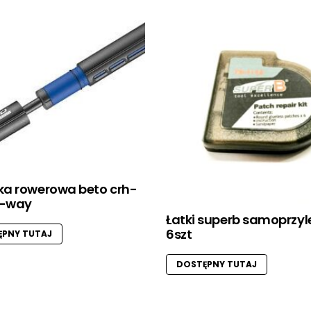
a rowerowa beto crh-
2-way
Łatki superb samoprzy
6szt
PNY TUTAJ
DOSTĘPNY TUTAJ