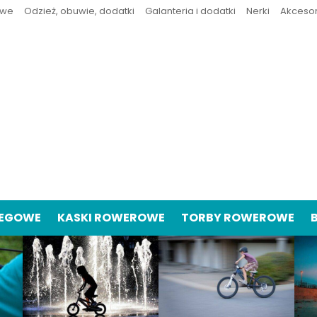
owe
Odzież, obuwie, dodatki
Galanteria i dodatki
Nerki
Akceso
IEGOWE
KASKI ROWEROWE
TORBY ROWEROWE