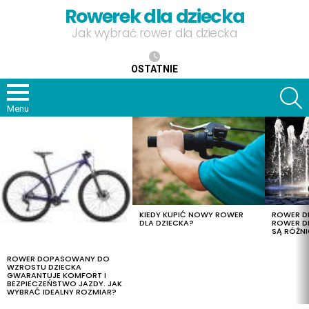
Rowerek dla dziecka
Jak wybrać rower dla dziecka
OSTATNIE
S
Menu
OSTATNIE
TREŚCI
KIEDY KUPIĆ NOWY ROWER
ROWER DL
DLA DZIECKA?
ROWER DL
SĄ RÓŻNI
ROWER DOPASOWANY DO
WZROSTU DZIECKA
GWARANTUJE KOMFORT I
BEZPIECZEŃSTWO JAZDY. JAK
WYBRAĆ IDEALNY ROZMIAR?