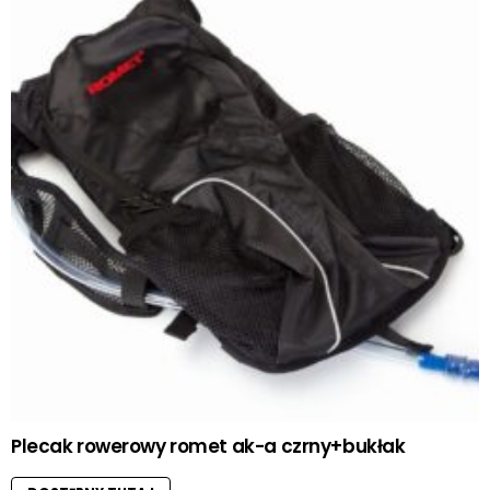
Plecak rowerowy romet ak-a czrny+bukłak