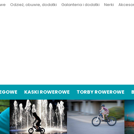
owe
Odzież, obuwie, dodatki
Galanteria i dodatki
Nerki
Akceso
IEGOWE
KASKI ROWEROWE
TORBY ROWEROWE