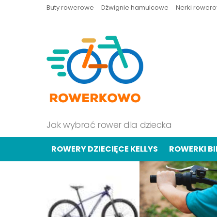
Buty rowerowe
Dźwignie hamulcowe
Nerki rower
Jak wybrać rower dla dziecka
ROWERY DZIECIĘCE KELLYS
ROWERKI B
OSTATNIE
TREŚCI