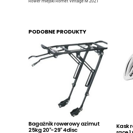
Rower miejski Romet Vintage M 2021
PODOBNE PRODUKTY
Bagażnik rowerowy azimut
Kask 
25kg 20″-29″ 4disc
race 1