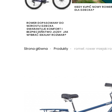
KIEDY KUPIĆ NOWY ROWE
DLA DZIECKA?
ROWER DOPASOWANY DO
WZROSTU DZIECKA
GWARANTUJE KOMFORT I
BEZPIECZEŃSTWO JAZDY. JAK
WYBRAĆ IDEALNY ROZMIAR?
Jesteś tutaj:
Strona główna
Produkty
romet: rower miejski romet vintage m 2021, kol