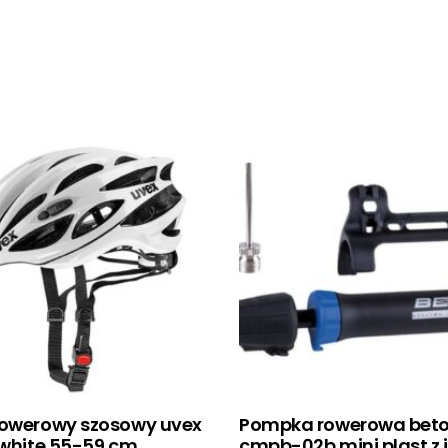
rowerowy szosowy uvex
Pompka rowerowa bet
 white 55-59 cm
cmpb-02b mini plast z 