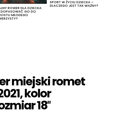
SPORT W ŻYCIU DZIECKA –
DLACZEGO JEST TAK WAŻNY?
ALNY ROWER DLA DZIECKA:
K DOPASOWAĆ GO DO
ROSTU MŁODEGO
WERZYSTY?
er miejski romet
021, kolor
rozmiar 18″