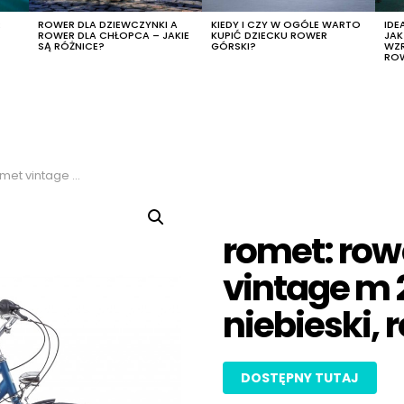
R
ROWER DLA DZIEWCZYNKI A
KIEDY I CZY W OGÓLE WARTO
IDE
ROWER DLA CHŁOPCA – JAKIE
KUPIĆ DZIECKU ROWER
JA
SĄ RÓŻNICE?
GÓRSKI?
WZ
RO
or niebieski, rozmiar 18″
romet: row
vintage m 2
niebieski, 
DOSTĘPNY TUTAJ