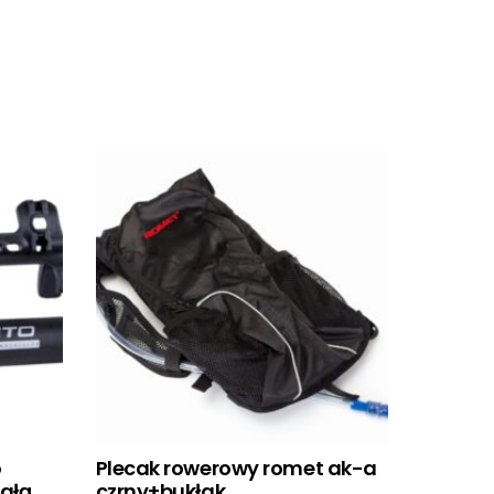
o
Plecak rowerowy romet ak-a
igłą
czrny+bukłak