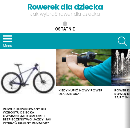
Rowerek dla dziecka
Jak wybrać rower dla dziecka
OSTATNIE
S
Menu
OSTATNIE
TREŚCI
KIEDY KUPIĆ NOWY ROWER
ROWER DL
DLA DZIECKA?
ROWER DL
SĄ RÓŻNI
ROWER DOPASOWANY DO
WZROSTU DZIECKA
GWARANTUJE KOMFORT I
BEZPIECZEŃSTWO JAZDY. JAK
WYBRAĆ IDEALNY ROZMIAR?