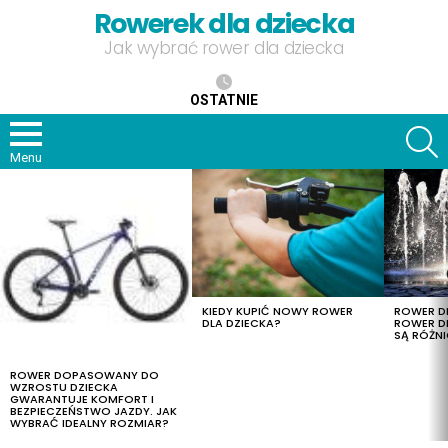
Rowerek dla dziecka
Jak wybrać rower dla dziecka
OSTATNIE
S
Menu
OSTATNIE
TREŚCI
KIEDY KUPIĆ NOWY ROWER
ROWER DL
DLA DZIECKA?
ROWER DL
SĄ RÓŻNI
ROWER DOPASOWANY DO
WZROSTU DZIECKA
GWARANTUJE KOMFORT I
BEZPIECZEŃSTWO JAZDY. JAK
WYBRAĆ IDEALNY ROZMIAR?