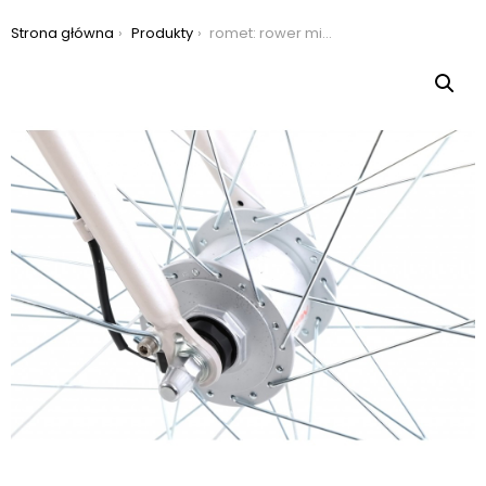
Jesteś tutaj:
Strona główna
Produkty
romet: rower miejski romet vintage d 2021, kolor biały, rozmiar 18″