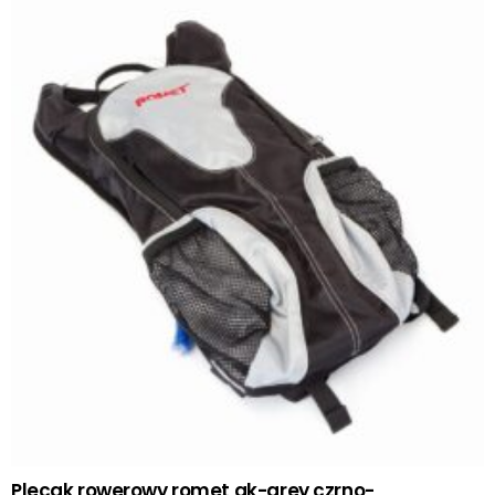
Plecak rowerowy romet ak-grey czrno-